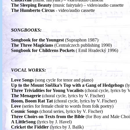
The Sleeping Beauty
(music fairytale) – video/audio cassette
The Humberto Circus
- video/audio cassette
SONGBOOKS:
Songbook for the Youngest
(Supraphon 1987)
The Three Magicians
(Centralczech publishing 1990)
Songbook for Childrens Pockets
( Emil Hradecký 1996)
VOCAL WORKS:
Love Songs
(song cycle for tenor and piano)
Up to the Mount Sněžka’s Top with a Gang of Hedgehogs
(ly
Three Trivialities for Young Vocalists
(choral cycle, lyrics by V
The Menagerie
(choral cycle, lyrics by V. Fischer)
Boom, Boom Rat Tat
(choral cycle, lyrics by V. Fischer)
Love
(series for female choir to words from folk poetry)
Cosmic Songs
(choral series, lyrics by V. Fischer)
Three Choirs on Texts from the Bible
(for Boy and Male Choi
A LittleSong
(lyrics by J. Havel)
Cricket the Fiddler
(lyrics by J. Balík)