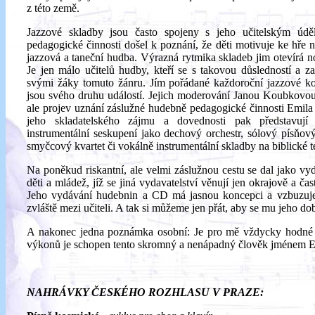
z této země.
Jazzové skladby jsou často spojeny s jeho učitelským úd
pedagogické činnosti došel k poznání, že děti motivuje ke hře n
jazzová a taneční hudba. Výrazná rytmika skladeb jim otevírá n
Je jen málo učitelů hudby, kteří se s takovou důsledností a zau
svými žáky tomuto žánru. Jím pořádané každoroční jazzové ko
jsou svého druhu událostí. Jejich moderování Janou Koubkovou
ale projev uznání záslužné hudebně pedagogické činnosti Emila
jeho skladatelského zájmu a dovednosti pak představují 
instrumentální seskupení jako dechový orchestr, sólový písňový
smyčcový kvartet či vokálně instrumentální skladby na biblické t
Na poněkud riskantní, ale velmi záslužnou cestu se dal jako vy
děti a mládež, jíž se jiná vydavatelství věnují jen okrajově a čas
Jeho vydávání hudebnin a CD má jasnou koncepci a vzbuzuj
zvláště mezi učiteli. A tak si můžeme jen přát, aby se mu jeho dob
A nakonec jedna poznámka osobní: Je pro mě vždycky hodné o
výkonů je schopen tento skromný a nenápadný člověk jménem 
NAHRÁVKY ČESKÉHO ROZHLASU V PRAZE: