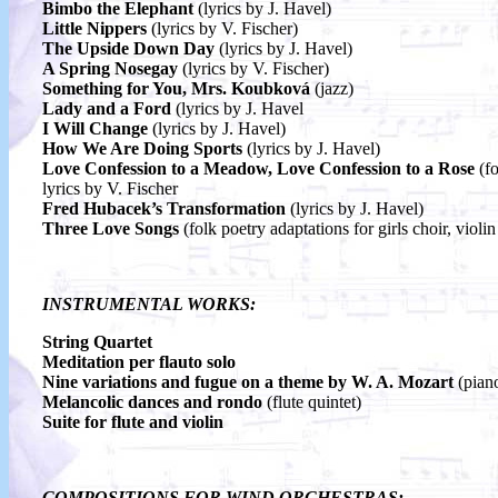
Bimbo the Elephant
(lyrics by J. Havel)
Little Nippers
(lyrics by V. Fischer)
The Upside Down Day
(lyrics by J. Havel)
A Spring Nosegay
(lyrics by V. Fischer)
Something for You, Mrs. Koubková
(jazz)
Lady and a Ford
(lyrics by J. Havel
I Will Change
(lyrics by J. Havel)
How We Are Doing Sports
(lyrics by J. Havel)
Love Confession to a Meadow, Love Confession to a Rose
(f
lyrics by V. Fischer
Fred Hubacek’s Transformation
(lyrics by J. Havel)
Three Love Songs
(folk poetry adaptations for girls choir, violi
INSTRUMENTAL WORKS:
String Quartet
Meditation per flauto solo
Nine variations and fugue on a theme by W. A. Mozart
(pian
Melancolic dances and rondo
(flute quintet)
Suite for flute and violin
COMPOSITIONS FOR WIND ORCHESTRAS: