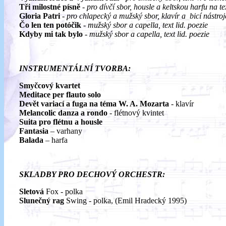
Tři milostné písně
-
pro dívčí sbor, housle a keltskou harfu na tex
Gloria Patri
-
pro chlapecký a mužský sbor, klavír a bicí nástroj
Čo len ten potóčik
-
mužský sbor a capella, text lid. poezie
Kdyby mi tak bylo
-
mužský sbor a capella, text lid. poezie
INSTRUMENTÁLNÍ TVORBA:
Smyčcový kvartet
Meditace per flauto solo
Devět variací a fuga na téma W. A. Mozarta
- klavír
Melancolic danza a rondo
- flétnový kvintet
Suita pro flétnu a housle
Fantasia
– varhany
Balada
– harfa
SKLADBY PRO DECHOVÝ ORCHESTR:
Sletová
Fox - polka
Slunečný rag
Swing - polka, (Emil Hradecký 1995)