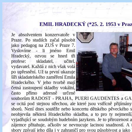
EMIL HRADECKÝ (*25. 2. 1953 v Praz
Je absolventem konzervatoře v
Praze. Po studiích začal působit
jako pedagog na ZUŠ v Praze 7.
Vyslovíme - li jméno Emil
Hradecký, ozvou se hned tři
profese: skladatel, učitel,
vydavatel. Každá z nich však volá
po upřesnění. Už ta první ukazuje
šíři skladatelského zaměření Emila
Hradeckého. V jeho tvorbě mají
četná zastoupení skladby vokální,
často přímo adresně určené
souborům RADOST - PRAHA, PUERI GAUDENTES a GAU
se ocitá pod stejnou střechou, ale které jsou vstřícně přijímán
sborů. Není dnes soutěže nebo koncertu dětského pěveckého s
neobjevila některá Hradeckého skladba, a to pro ty nejmenší
vyjadřující se soudobým hudebním jazykem. Je to přirozenost a 
zájemce přitahuje, ačkoliv se nevnucuje lacinou snadností. A 
sbory zpívají jeho díla i v zahraničí pro svou působivost a jako