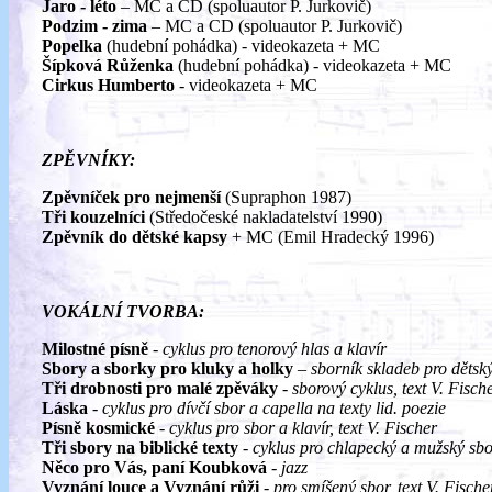
Jaro - léto
– MC a CD (spoluautor P. Jurkovič)
Podzim - zima
– MC a CD (spoluautor P. Jurkovič)
Popelka
(hudební pohádka) - videokazeta + MC
Šípková Růženka
(hudební pohádka) - videokazeta + MC
Cirkus Humberto
- videokazeta + MC
ZPĚVNÍKY:
Zpěvníček pro nejmenší
(Supraphon 1987)
Tři kouzelníci
(Středočeské nakladatelství 1990)
Zpěvník do dětské kapsy
+ MC (Emil Hradecký 1996)
VOKÁLNÍ TVORBA:
Milostné písně
-
cyklus pro tenorový hlas a klavír
Sbory a sborky pro kluky a holky
–
sborník skladeb pro dětský
Tři drobnosti pro malé zpěváky
-
sborový cyklus, text V. Fisch
Láska
-
cyklus pro dívčí sbor a capella na texty lid. poezie
Písně kosmické
-
cyklus pro sbor a klavír, text V. Fischer
Tři sbory na biblické texty
-
cyklus pro chlapecký a mužský sb
Něco pro Vás, paní Koubková
-
jazz
Vyznání louce a Vyznání růži
-
pro smíšený sbor, text V. Fische