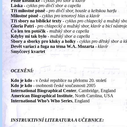
Písně kosmické -
cyklus pro sbor a klavír
Láska -
cyklus pro dívčí sbor a capella
Tři milostné písně -
pro dívčí sbor, housle a keltskou harfu
Milostné písně -
cyklus pro tenorový hlas a klavír
Tři sbory na biblické texty -
cyklus pro chlapecký a mužský sb
Gloria Patri -
pro chlapecký a mužský sbor, klavír a bicí nástroj
Čo len ten potóčik -
mužský sbor a capella
Kdyby mi tak bylo -
mužský sbor a capella
Sbory a sborky pro kluky a holky -
cyklus pro dětský sbor a kl
Devět variací a fuga na téma W.A. Mozarta -
klavír
Smyčcový kvartet
OCENĚNÍ:
Kdo je kdo -
v české republice na přelomu 20. století
Kdo je kdo -
osobnosti české současnosti 2005
International Biographical Center
, Cambridge, England
American Biographical Institute
, North Carolina, USA
International Who’s Who Series
, England
INSTRUKTIVNÍ LITERATURA A UČEBNICE: