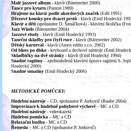
Malé jazzové album
- klavír (Bärenreiter 2000)
Tance pro kytaru
(Panton 1989)
Hrajeme na klavír podle akordových značek
(Edit 1991)
Džezové kousky pro dvacet prstů
- klavír (Emil Hradecký 199
Klavír a děti
(spoluautor D. Šimáčková) - klavírní školička (Fo
Jazz Winds
(Bärenreiter 2004)
Jazzové etudy
- klavír (Emil Hradecký 1993)
Taneční skladby pro čtyři ruce
- klavír (Bärenreiter 2002)
Dětský karneval
- klavír (Amos editio s.r.o. 2002)
Od blues po disko
- keyboard a dechové nástroje (Emil Hradec
Skladbičky na dvě stránky
- klavír (Emil Hradecký 1994)
Snadné ragtimy
– zjednodušená klavírní úprava ragtimů S. Jopl
Hradecký 2000)
Snadné sonatiny
(Emil Hradecký 2006)
METODICKÉ POMŮCKY:
Hudební nástroje
– CD, spoluautor P. Jurkovič (Raabe 2004)
Improvizace k hudebně pohybové výchově
– MC a CD
Hudební nástroje
- videokazeta
Hudební pomůcka
– MC a CD
Relaxační hudba
- MC a CD
Řemesla
– MC a CD (spoluautor P. Jurkovič)