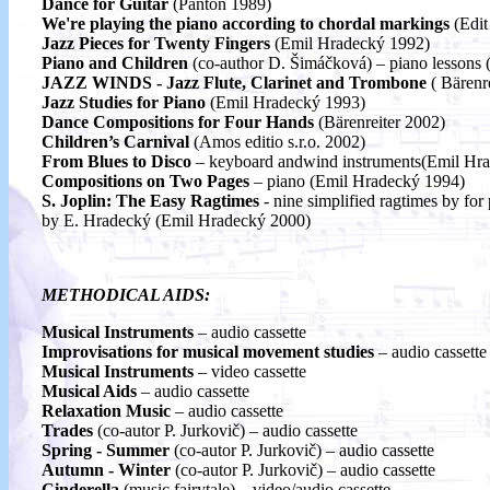
Dance for Guitar
(Panton 1989)
We're playing the piano according to chordal markings
(Edit
Jazz Pieces for Twenty Fingers
(Emil Hradecký 1992)
Piano and Children
(co-author D. Šimáčková) – piano lessons 
JAZZ WINDS - Jazz Flute, Clarinet and Trombone
( Bärenre
Jazz Studies for Piano
(Emil Hradecký 1993)
Dance Compositions for Four Hands
(Bärenreiter 2002)
Children’s Carnival
(Amos editio s.r.o. 2002)
From Blues to Disco
– keyboard andwind instruments(Emil Hr
Compositions on Two Pages
– piano (Emil Hradecký 1994)
S. Joplin: The Easy Ragtimes
- nine simplified ragtimes by for
by E. Hradecký (Emil Hradecký 2000)
METHODICAL AIDS:
Musical Instruments
– audio cassette
Improvisations for musical movement studies
– audio cassette
Musical Instruments
– video cassette
Musical Aids
– audio cassette
Relaxation Music
– audio cassette
Trades
(co-autor P. Jurkovič) – audio cassette
Spring - Summer
(co-autor P. Jurkovič) – audio cassette
Autumn - Winter
(co-autor P. Jurkovič) – audio cassette
Cinderella
(music fairytale) – video/audio cassette